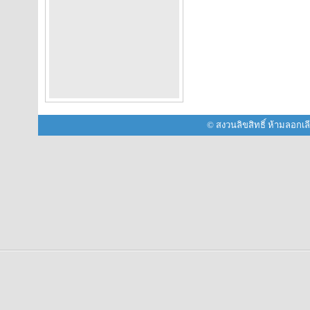
© สงวนลิขสิทธิ์ ห้ามลอกเ