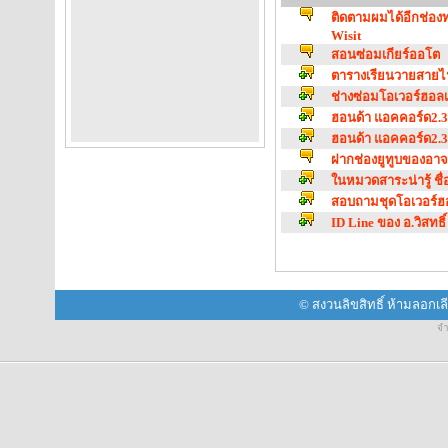
ติดตามผมได้อีกช่อง
Wisit
สอนซ่อมเกียร์ออโต
ตารางเรียนวายสายไ
ช่างซ่อมโอเวอร์ฮอลเ
ฮอนด้า แอคคอร์ด2.3
ฮอนด้า แอคคอร์ด2.3
ฝากช่องยูทูบของอาจาร
ในหมวดสาระน่ารู้ ชื
สอบถามชุดโอเวอร์ฮอ
ID Line ของ อ.วิสทธิ
© สงวนลิขสิทธิ์ ห้ามลอกเ