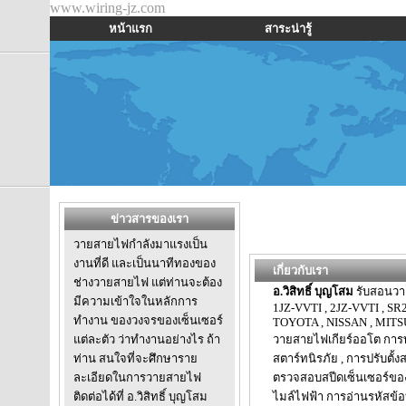
www.wiring-jz.com
หน้าแรก
สาระน่ารู้
ข่าวสารของเรา
วายสายไฟกำลังมาแรงเป็น
งานที่ดี และเป็นนาทีทองของ
เกี่ยวกับเรา
ช่างวายสายไฟ แต่ท่านจะต้อง
อ.วิสิทธิ์ บุญโสม
รับสอนวาย
มีความเข้าใจในหลักการ
1JZ-VVTI , 2JZ-VVTI , SR2
ทำงาน ของวงจรของเซ็นเซอร์
TOYOTA , NISSAN , MITS
แต่ละตัว ว่าทำงานอย่างไร ถ้า
วายสายไฟเกียร์ออโต การทำ
ท่าน สนใจที่จะศึกษาราย
สตาร์ทนิรภัย , การปรับตั้
ละเอียดในการวายสายไฟ
ตรวจสอบสปีดเซ็นเซอร์ของเ
ติดต่อได้ที่ อ.วิสิทธิ์ บุญโสม
ไมล์ไฟฟ้า การอ่านรหัสข้อ