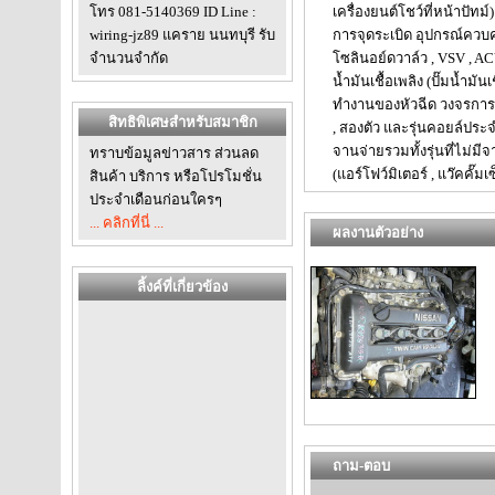
โทร 081-5140369 ID Line :
เครื่องยนต์โชว์ที่หน้าปัทม
wiring-jz89 แคราย นนทบุรี รับ
การจุดระเบิด อุปกรณ์ควบคุ
จำนวนจำกัด
โซลินอย์ดวาล์ว , VSV , 
น้ำมันเชื้อเพลิง (ปั๊มน้ำม
ทำงานของหัวฉีด วงจรการท
สิทธิพิเศษสำหรับสมาชิก
, สองตัว และรุ่นคอยล์ประ
จานจ่ายรวมทั้งรุ่นที่ไม่
ทราบข้อมูลข่าวสาร ส่วนลด
(แอร์โฟว์มิเตอร์ , แว๊คคั๊มเ
สินค้า บริการ หรือโปรโมชั่น
ประจำเดือนก่อนใครๆ
... คลิกที่นี่ ...
ผลงานตัวอย่าง
ลิ้งค์ที่เกี่ยวข้อง
ถาม-ตอบ