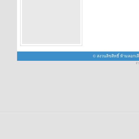
© สงวนลิขสิทธิ์ ห้ามลอกเ