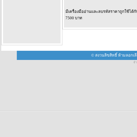
มีเครื่องมืออ่านและลบรหัสราคาถูกใช้ได้กั
7500 บาท
© สงวนลิขสิทธิ์ ห้ามลอกเ