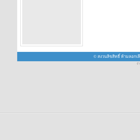
© สงวนลิขสิทธิ์ ห้ามลอกเ