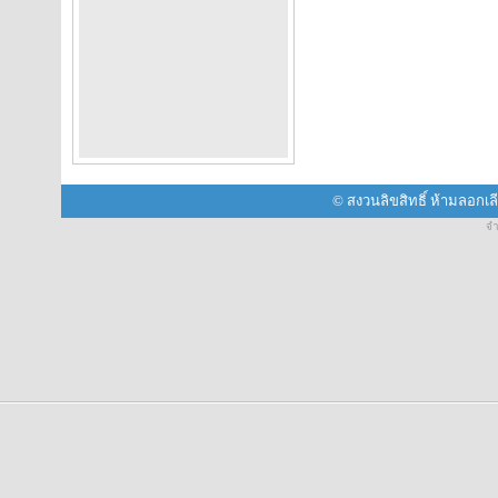
© สงวนลิขสิทธิ์ ห้ามลอกเ