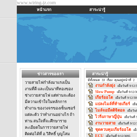
www.wiring-jz.com
หน้าแรก
สาระน่ารู้
ข่าวสารของเรา
สาระน่ารู้
มีทั้งหมด 33 เรื่อง คุณอยู่หน้าที่ 2
วายสายไฟกำลังมาแรงเป็น
งานกำลังยุ่ง
เมื่อวันที่ 9/12
งานที่ดี และเป็นนาทีทองของ
Slow Pump
เมื่อวันที่ 9/12/
ช่างวายสายไฟ แต่ท่านจะต้อง
เกียร์ออโต
เมื่อวันที่ 9/12/3
มีความเข้าใจในหลักการ
แปลงไมล์ที่ท้ายเกียร์
เมื
ทำงาน ของวงจรของเซ็นเซอร์
ไมล์จอมืดดิจิตอล
เมื่อวัน
แต่ละตัว ว่าทำงานอย่างไร ถ้า
ไวริ่งภาษาญี่ปุ่น
เมื่อวันที่
ท่าน สนใจที่จะศึกษาราย
งานวายสาย
เมื่อวันที่ 9/12
ละเอียดในการวายสายไฟ
ชุดควบคุมเกียร์ออโต
เมื
ติดต่อได้ที่ อ.วิสิทธิ์ บุญโสม
ECU
เมื่อวันที่ 9/12/3095