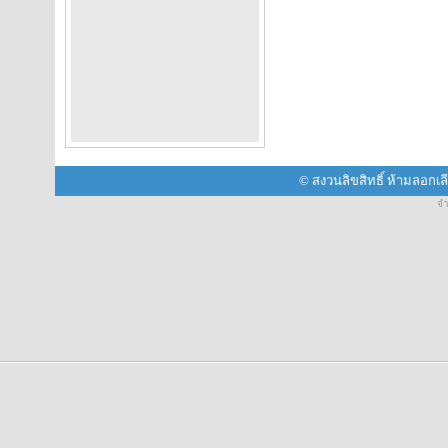
© สงวนลิขสิทธิ์ ห้ามลอกเ